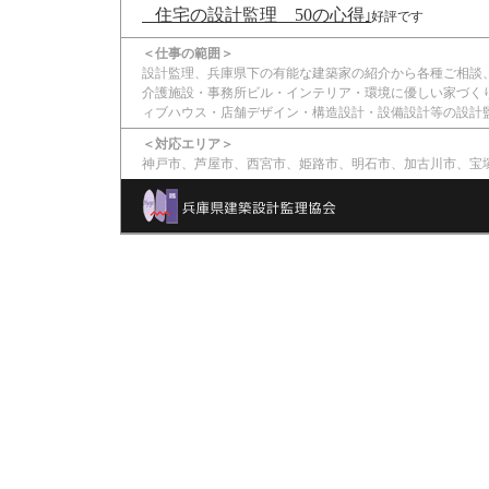
住宅の設計監理 50の心得
｣
好評です
＜仕事の範囲＞
設計監理、兵庫県下の有能な建築家の紹介から各種ご相談
介護施設・事務所ビル・インテリア・環境に優しい家づく
ィブハウス・店舗デザイン・構造設計・設備設計等の設計
＜対応エリア＞
神戸市、芦屋市、西宮市、姫路市、明石市、加古川市、宝